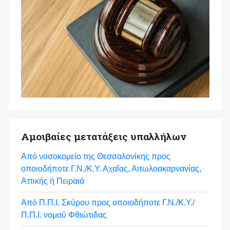
Αμοιβαίες μετατάξεις υπαλλήλων
Από νοσοκομείο της Θεσσαλονίκης προς
οποιοδήποτε Γ.Ν./Κ.Υ. Αχαΐας, Αιτωλοακαρνανίας,
Αττικής ή Πειραιά
Από Π.Π.Ι. Σκύρου προς οποιοδήποτε Γ.Ν./Κ.Υ./
Π.Π.Ι. νομού Φθιώτιδας