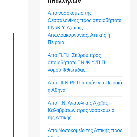
υπαλλήλων
Από νοσοκομείο της
Θεσσαλονίκης προς οποιοδήποτε
Γ.Ν./Κ.Υ. Αχαΐας,
Αιτωλοακαρνανίας, Αττικής ή
Πειραιά
Από Π.Π.Ι. Σκύρου προς
οποιοδήποτε Γ.Ν./Κ.Υ./Π.Π.Ι.
νομού Φθιώτιδας
Από ΠΓΝ ΡΙΟ Πατρών για Πειραιά
ή Αθήνα
Από Γ.Ν. Ανατολικής Αχαΐας –
Καλαβρύτων προς νοσοκομείο
της Αττικής
Από Νοσοκομείο της Αττικής προς