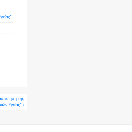
γείας”
ιοποίηση της
ιών Υγείας” ›