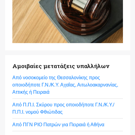
Αμοιβαίες μετατάξεις υπαλλήλων
Από νοσοκομείο της Θεσσαλονίκης προς
οποιοδήποτε Γ.Ν./Κ.Υ. Αχαΐας, Αιτωλοακαρνανίας,
Αττικής ή Πειραιά
Από Π.Π.Ι. Σκύρου προς οποιοδήποτε Γ.Ν./Κ.Υ./
Π.Π.Ι. νομού Φθιώτιδας
Από ΠΓΝ ΡΙΟ Πατρών για Πειραιά ή Αθήνα