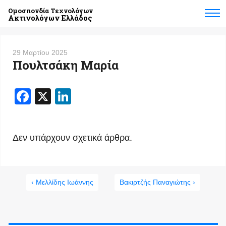
Ομοσπονδία Τεχνολόγων
Ακτινολόγων Ελλάδος
29 Μαρτίου 2025
Πουλτσάκη Μαρία
Facebook
X
LinkedIn
Δεν υπάρχουν σχετικά άρθρα.
‹ Μελλίδης Ιωάννης
Βακιρτζής Παναγιώτης ›