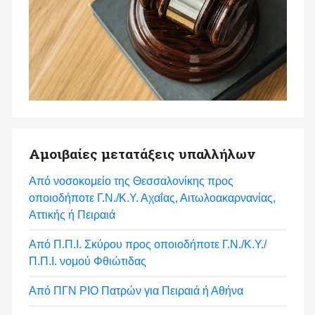
Αμοιβαίες μετατάξεις υπαλλήλων
Από νοσοκομείο της Θεσσαλονίκης προς
οποιοδήποτε Γ.Ν./Κ.Υ. Αχαΐας, Αιτωλοακαρνανίας,
Αττικής ή Πειραιά
Από Π.Π.Ι. Σκύρου προς οποιοδήποτε Γ.Ν./Κ.Υ./
Π.Π.Ι. νομού Φθιώτιδας
Από ΠΓΝ ΡΙΟ Πατρών για Πειραιά ή Αθήνα