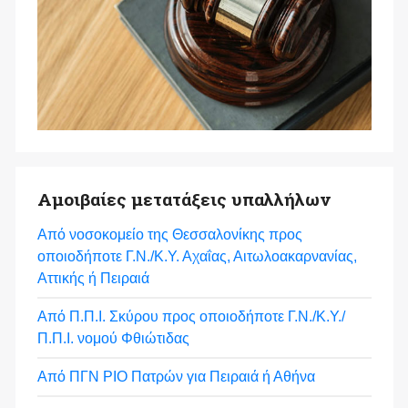
Αμοιβαίες μετατάξεις υπαλλήλων
Από νοσοκομείο της Θεσσαλονίκης προς
οποιοδήποτε Γ.Ν./Κ.Υ. Αχαΐας, Αιτωλοακαρνανίας,
Αττικής ή Πειραιά
Από Π.Π.Ι. Σκύρου προς οποιοδήποτε Γ.Ν./Κ.Υ./
Π.Π.Ι. νομού Φθιώτιδας
Από ΠΓΝ ΡΙΟ Πατρών για Πειραιά ή Αθήνα