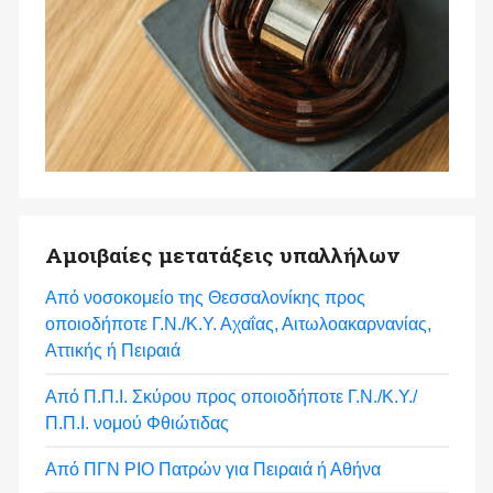
Αμοιβαίες μετατάξεις υπαλλήλων
Από νοσοκομείο της Θεσσαλονίκης προς
οποιοδήποτε Γ.Ν./Κ.Υ. Αχαΐας, Αιτωλοακαρνανίας,
Αττικής ή Πειραιά
Από Π.Π.Ι. Σκύρου προς οποιοδήποτε Γ.Ν./Κ.Υ./
Π.Π.Ι. νομού Φθιώτιδας
Από ΠΓΝ ΡΙΟ Πατρών για Πειραιά ή Αθήνα