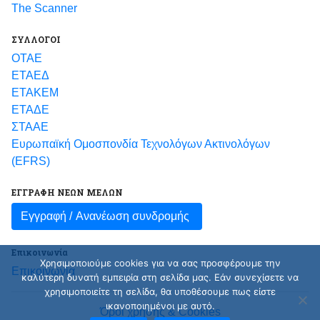
The Scanner
ΣΥΛΛΟΓΟΙ
ΟΤΑΕ
ΕΤΑΕΔ
ΕΤΑΚΕΜ
ΕΤΑΔΕ
ΣΤΑΑΕ
Ευρωπαϊκή Ομοσπονδία Τεχνολόγων Ακτινολόγων
(EFRS)
ΕΓΓΡΑΦΗ ΝΕΩΝ ΜΕΛΩΝ
Εγγραφή /
Ανανέωση συνδρομής
Επικοινωνία
Χρησιμοποιούμε cookies για να σας προσφέρουμε την
Επικοινωνία
καλύτερη δυνατή εμπειρία στη σελίδα μας. Εάν συνεχίσετε να
χρησιμοποιείτε τη σελίδα, θα υποθέσουμε πως είστε
ικανοποιημένοι με αυτό.
Όροι χρήσης & Cookies