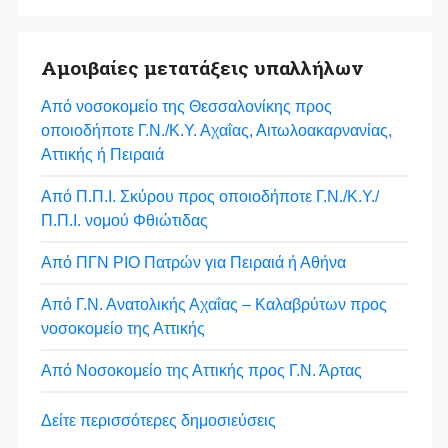
Αμοιβαίες μετατάξεις υπαλλήλων
Από νοσοκομείο της Θεσσαλονίκης προς
οποιοδήποτε Γ.Ν./Κ.Υ. Αχαΐας, Αιτωλοακαρνανίας,
Αττικής ή Πειραιά
Από Π.Π.Ι. Σκύρου προς οποιοδήποτε Γ.Ν./Κ.Υ./
Π.Π.Ι. νομού Φθιώτιδας
Από ΠΓΝ ΡΙΟ Πατρών για Πειραιά ή Αθήνα
Από Γ.Ν. Ανατολικής Αχαΐας – Καλαβρύτων προς
νοσοκομείο της Αττικής
Από Νοσοκομείο της Αττικής προς Γ.Ν. Άρτας
Δείτε περισσότερες δημοσιεύσεις