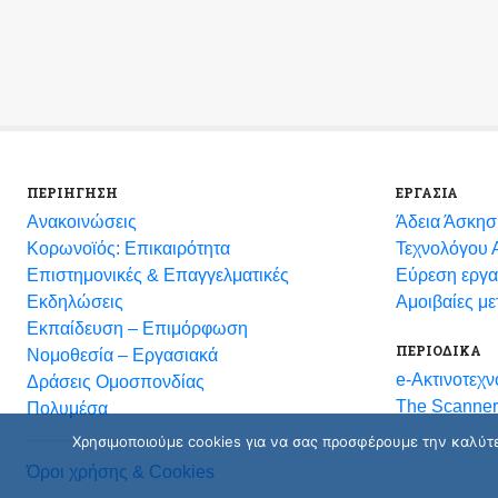
ΠΕΡΙΗΓΗΣΗ
ΕΡΓΑΣΙΑ
Ανακοινώσεις
Άδεια Άσκησ
Κορωνοϊός: Επικαιρότητα
Τεχνολόγου Α
Eπιστημονικές & Επαγγελματικές
Εύρεση εργα
Eκδηλώσεις
Αμοιβαίες μ
Εκπαίδευση – Επιμόρφωση
ΠΕΡΙΟΔΙΚΑ
Νομοθεσία – Εργασιακά
e-Ακτινοτεχν
Δράσεις Ομοσπονδίας
The Scanner
Πολυμέσα
Χρησιμοποιούμε cookies για να σας προσφέρουμε την καλύτερ
Όροι χρήσης & Cookies