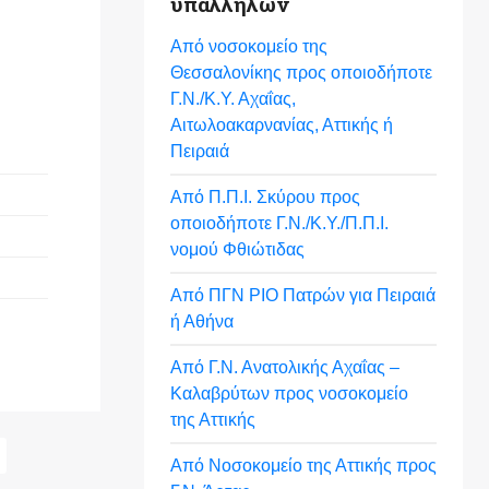
υπαλλήλων
Από νοσοκομείο της
Θεσσαλονίκης προς οποιοδήποτε
Γ.Ν./Κ.Υ. Αχαΐας,
Αιτωλοακαρνανίας, Αττικής ή
Πειραιά
Από Π.Π.Ι. Σκύρου προς
οποιοδήποτε Γ.Ν./Κ.Υ./Π.Π.Ι.
νομού Φθιώτιδας
Από ΠΓΝ ΡΙΟ Πατρών για Πειραιά
ή Αθήνα
Από Γ.Ν. Ανατολικής Αχαΐας –
Καλαβρύτων προς νοσοκομείο
της Αττικής
Από Νοσοκομείο της Αττικής προς