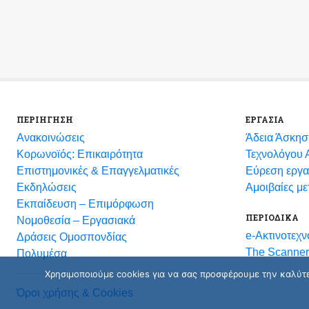
ΠΕΡΙΗΓΗΣΗ
ΕΡΓΑΣΙΑ
Ανακοινώσεις
Άδεια Άσκησ
Κορωνοϊός: Επικαιρότητα
Τεχνολόγου Α
Eπιστημονικές & Επαγγελματικές
Εύρεση εργα
Eκδηλώσεις
Αμοιβαίες μ
Εκπαίδευση – Επιμόρφωση
ΠΕΡΙΟΔΙΚΑ
Νομοθεσία – Εργασιακά
e-Ακτινοτεχν
Δράσεις Ομοσπονδίας
The Scanner
Πολυμέσα
Χρησιμοποιούμε cookies για να σας προσφέρουμε την καλύτερ
Όροι χρήσης & Cookies