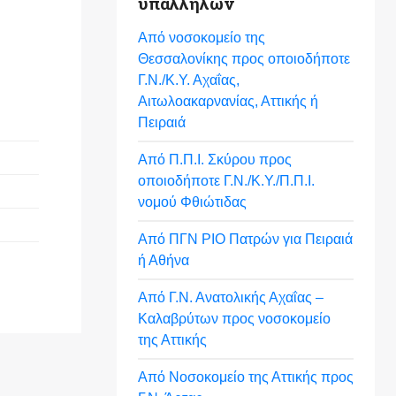
υπαλλήλων
Από νοσοκομείο της
Θεσσαλονίκης προς οποιοδήποτε
Γ.Ν./Κ.Υ. Αχαΐας,
Αιτωλοακαρνανίας, Αττικής ή
Πειραιά
Από Π.Π.Ι. Σκύρου προς
οποιοδήποτε Γ.Ν./Κ.Υ./Π.Π.Ι.
νομού Φθιώτιδας
Από ΠΓΝ ΡΙΟ Πατρών για Πειραιά
ή Αθήνα
Από Γ.Ν. Ανατολικής Αχαΐας –
Καλαβρύτων προς νοσοκομείο
της Αττικής
Από Νοσοκομείο της Αττικής προς