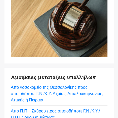
Αμοιβαίες μετατάξεις υπαλλήλων
Από νοσοκομείο της Θεσσαλονίκης προς
οποιοδήποτε Γ.Ν./Κ.Υ. Αχαΐας, Αιτωλοακαρνανίας,
Αττικής ή Πειραιά
Από Π.Π.Ι. Σκύρου προς οποιοδήποτε Γ.Ν./Κ.Υ./
Π.Π.Ι. νομού Φθιώτιδας