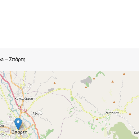
ea – Σπάρτη