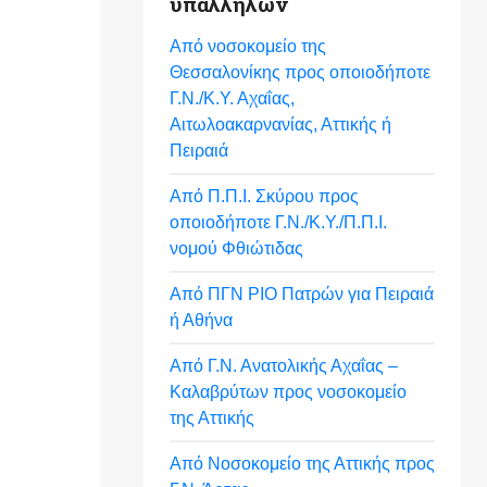
υπαλλήλων
Από νοσοκομείο της
Θεσσαλονίκης προς οποιοδήποτε
Γ.Ν./Κ.Υ. Αχαΐας,
Αιτωλοακαρνανίας, Αττικής ή
Πειραιά
Από Π.Π.Ι. Σκύρου προς
οποιοδήποτε Γ.Ν./Κ.Υ./Π.Π.Ι.
νομού Φθιώτιδας
Από ΠΓΝ ΡΙΟ Πατρών για Πειραιά
ή Αθήνα
Από Γ.Ν. Ανατολικής Αχαΐας –
Καλαβρύτων προς νοσοκομείο
της Αττικής
Από Νοσοκομείο της Αττικής προς