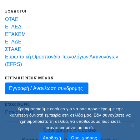
ΣΥΛΛΟΓΟΙ
ΟΤΑΕ
ΕΤΑΕΔ
ΕΤΑΚΕΜ
ΕΤΑΔΕ
ΣΤΑΑΕ
Ευρωπαϊκή Ομοσπονδία Τεχνολόγων Ακτινολόγων
(EFRS)
ΕΓΓΡΑΦΗ ΝΕΩΝ ΜΕΛΩΝ
Εγγραφή /
Ανανέωση συνδρομής
Επικοινωνία
Χρησιμοποιούμε cookies για να σας προσφέρουμε την
Επικοινωνία
καλύτερη δυνατή εμπειρία στη σελίδα μας. Εάν συνεχίσετε να
χρησιμοποιείτε τη σελίδα, θα υποθέσουμε πως είστε
ικανοποιημένοι με αυτό.
Όροι χρήσης & Cookies
Αποδοχή
Όροι χρήσης