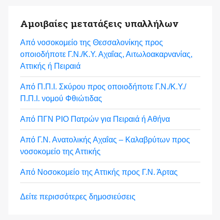
Αμοιβαίες μετατάξεις υπαλλήλων
Από νοσοκομείο της Θεσσαλονίκης προς
οποιοδήποτε Γ.Ν./Κ.Υ. Αχαΐας, Αιτωλοακαρνανίας,
Αττικής ή Πειραιά
Από Π.Π.Ι. Σκύρου προς οποιοδήποτε Γ.Ν./Κ.Υ./
Π.Π.Ι. νομού Φθιώτιδας
Από ΠΓΝ ΡΙΟ Πατρών για Πειραιά ή Αθήνα
Από Γ.Ν. Ανατολικής Αχαΐας – Καλαβρύτων προς
νοσοκομείο της Αττικής
Από Νοσοκομείο της Αττικής προς Γ.Ν. Άρτας
Δείτε περισσότερες δημοσιεύσεις