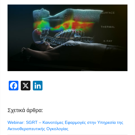
Facebook
X
LinkedIn
Σχετικά άρθρα:
Webinar: SGRT – Καινοτόμες Εφαρμογές στην Υπηρεσία της
Ακτινοθεραπευτικής Ογκολογίας