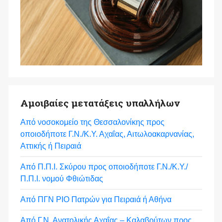
Αμοιβαίες μετατάξεις υπαλλήλων
Από νοσοκομείο της Θεσσαλονίκης προς
οποιοδήποτε Γ.Ν./Κ.Υ. Αχαΐας, Αιτωλοακαρνανίας,
Αττικής ή Πειραιά
Από Π.Π.Ι. Σκύρου προς οποιοδήποτε Γ.Ν./Κ.Υ./
Π.Π.Ι. νομού Φθιώτιδας
Από ΠΓΝ ΡΙΟ Πατρών για Πειραιά ή Αθήνα
Από Γ.Ν. Ανατολικής Αχαΐας – Καλαβρύτων προς