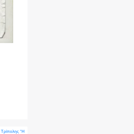
 Τρίπολης “Η