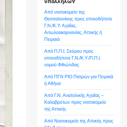
υπαλλήλων
Από νοσοκομείο της
Θεσσαλονίκης προς οποιοδήποτε
Γ.Ν./Κ.Υ. Αχαΐας,
Αιτωλοακαρνανίας, Αττικής ή
Πειραιά
Από Π.Π.Ι. Σκύρου προς
οποιοδήποτε Γ.Ν./Κ.Υ./Π.Π.Ι.
νομού Φθιώτιδας
Από ΠΓΝ ΡΙΟ Πατρών για Πειραιά
ή Αθήνα
Από Γ.Ν. Ανατολικής Αχαΐας –
Καλαβρύτων προς νοσοκομείο
της Αττικής
Από Νοσοκομείο της Αττικής προς