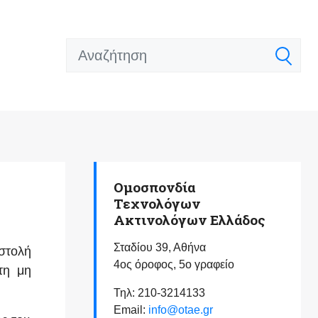
Ομοσπονδία
Τεχνολόγων
Ακτινολόγων Ελλάδος
Σταδίου 39, Αθήνα
στολή
4ος όροφος, 5ο γραφείο
τη μη
Τηλ: 210-3214133
Email:
info@otae.gr