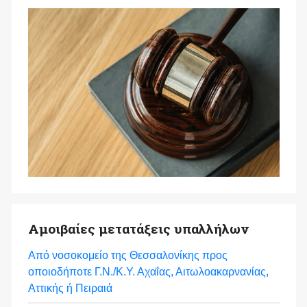
Αμοιβαίες μετατάξεις υπαλλήλων
Από νοσοκομείο της Θεσσαλονίκης προς
οποιοδήποτε Γ.Ν./Κ.Υ. Αχαΐας, Αιτωλοακαρνανίας,
Αττικής ή Πειραιά