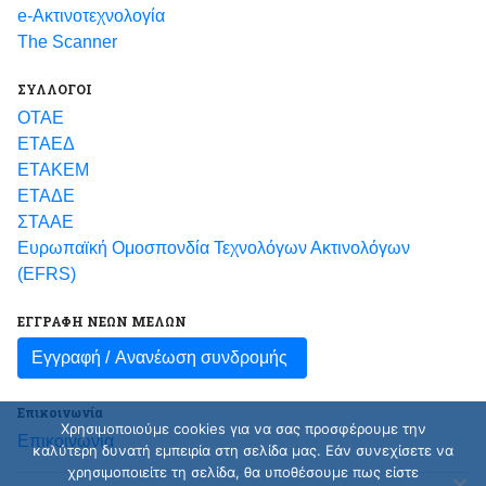
e-Ακτινοτεχνολογία
The Scanner
ΣΥΛΛΟΓΟΙ
ΟΤΑΕ
ΕΤΑΕΔ
ΕΤΑΚΕΜ
ΕΤΑΔΕ
ΣΤΑΑΕ
Ευρωπαϊκή Ομοσπονδία Τεχνολόγων Ακτινολόγων
(EFRS)
ΕΓΓΡΑΦΗ ΝΕΩΝ ΜΕΛΩΝ
Εγγραφή /
Ανανέωση συνδρομής
Επικοινωνία
Χρησιμοποιούμε cookies για να σας προσφέρουμε την
Επικοινωνία
καλύτερη δυνατή εμπειρία στη σελίδα μας. Εάν συνεχίσετε να
χρησιμοποιείτε τη σελίδα, θα υποθέσουμε πως είστε