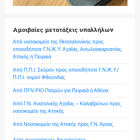
Αμοιβαίες μετατάξεις υπαλλήλων
Από νοσοκομείο της Θεσσαλονίκης προς
οποιοδήποτε Γ.Ν./Κ.Υ. Αχαΐας, Αιτωλοακαρνανίας,
Αττικής ή Πειραιά
Από Π.Π.Ι. Σκύρου προς οποιοδήποτε Γ.Ν./Κ.Υ./
Π.Π.Ι. νομού Φθιώτιδας
Από ΠΓΝ ΡΙΟ Πατρών για Πειραιά ή Αθήνα
Από Γ.Ν. Ανατολικής Αχαΐας – Καλαβρύτων προς
νοσοκομείο της Αττικής
Από Νοσοκομείο της Αττικής προς Γ.Ν. Άρτας
Δείτε περισσότερες δημοσιεύσεις