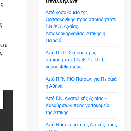
υπαλλήλων
ής
Από νοσοκομείο της
Θεσσαλονίκης προς οποιοδήποτε
ς
Γ.Ν./Κ.Υ. Αχαΐας,
Αιτωλοακαρνανίας, Αττικής ή
Πειραιά
ετε
ς
Από Π.Π.Ι. Σκύρου προς
οποιοδήποτε Γ.Ν./Κ.Υ./Π.Π.Ι.
νομού Φθιώτιδας
Από ΠΓΝ ΡΙΟ Πατρών για Πειραιά
ή Αθήνα
Από Γ.Ν. Ανατολικής Αχαΐας –
Καλαβρύτων προς νοσοκομείο
της Αττικής
Από Νοσοκομείο της Αττικής προς