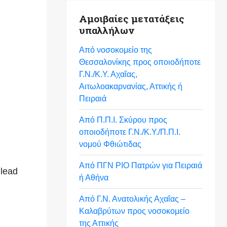
Αμοιβαίες μετατάξεις
υπαλλήλων
Από νοσοκομείο της
Θεσσαλονίκης προς οποιοδήποτε
Γ.Ν./Κ.Υ. Αχαΐας,
Αιτωλοακαρνανίας, Αττικής ή
Πειραιά
Από Π.Π.Ι. Σκύρου προς
οποιοδήποτε Γ.Ν./Κ.Υ./Π.Π.Ι.
νομού Φθιώτιδας
Από ΠΓΝ ΡΙΟ Πατρών για Πειραιά
 lead
ή Αθήνα
Από Γ.Ν. Ανατολικής Αχαΐας –
Καλαβρύτων προς νοσοκομείο
της Αττικής