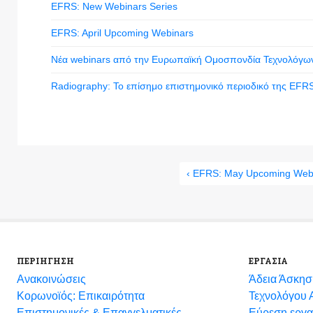
EFRS: New Webinars Series
EFRS: April Upcoming Webinars
Νέα webinars από την Ευρωπαϊκή Ομοσπονδία Τεχνολόγω
Radiography: Το επίσημο επιστημονικό περιοδικό της EFR
‹ EFRS: May Upcoming Web
ΠΕΡΙΗΓΗΣΗ
ΕΡΓΑΣΙΑ
Ανακοινώσεις
Άδεια Άσκησ
Κορωνοϊός: Επικαιρότητα
Τεχνολόγου Α
Eπιστημονικές & Επαγγελματικές
Εύρεση εργα