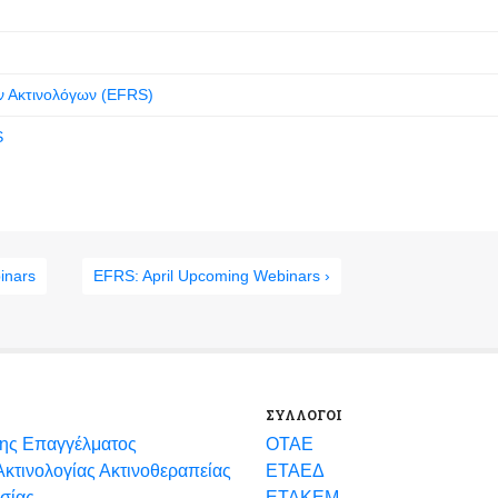
ν Ακτινολόγων (EFRS)
S
inars
EFRS: April Upcoming Webinars ›
ΣΥΛΛΟΓΟΙ
ης Επαγγέλματος
ΟΤΑΕ
κτινολογίας Ακτινοθεραπείας
ΕΤΑΕΔ
σίας
ΕΤΑΚΕΜ