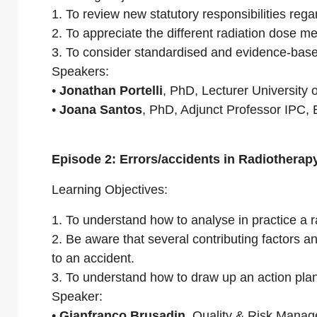
1. To review new statutory responsibilities reg
2. To appreciate the different radiation dose me
3. To consider standardised and evidence-base
Speakers:
•
Jonathan Portelli
, PhD, Lecturer University 
•
Joana Santos
, PhD, Adjunct Professor IPC
Episode 2: Errors/accidents in Radiotherapy
Learning Objectives:
1. To understand how to analyse in practice a r
2. Be aware that several contributing factors an
to an accident.
3. To understand how to draw up an action plan 
Speaker:
•
Gianfranco Brusadin
, Quality & Risk Mana