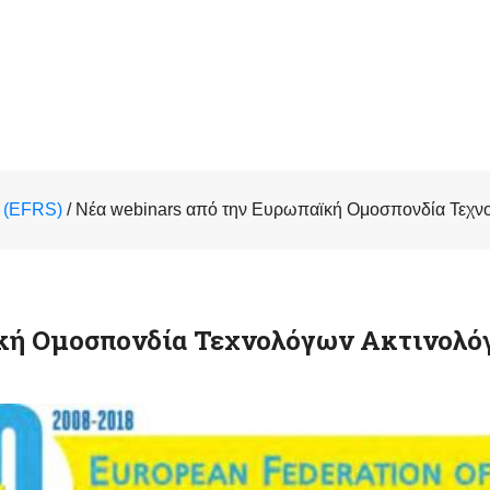
 (EFRS)
/
Νέα webinars από την Ευρωπαϊκή Ομοσπονδία Τεχν
ϊκή Ομοσπονδία Τεχνολόγων Ακτινολ