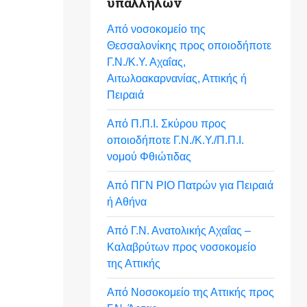
υπαλλήλων
Από νοσοκομείο της
Θεσσαλονίκης προς οποιοδήποτε
Γ.Ν./Κ.Υ. Αχαΐας,
Αιτωλοακαρνανίας, Αττικής ή
Πειραιά
Από Π.Π.Ι. Σκύρου προς
οποιοδήποτε Γ.Ν./Κ.Υ./Π.Π.Ι.
νομού Φθιώτιδας
Από ΠΓΝ ΡΙΟ Πατρών για Πειραιά
ή Αθήνα
Από Γ.Ν. Ανατολικής Αχαΐας –
Καλαβρύτων προς νοσοκομείο
της Αττικής
Από Νοσοκομείο της Αττικής προς