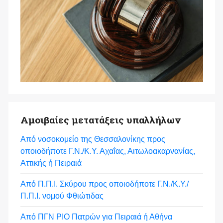
Αμοιβαίες μετατάξεις υπαλλήλων
Από νοσοκομείο της Θεσσαλονίκης προς
οποιοδήποτε Γ.Ν./Κ.Υ. Αχαΐας, Αιτωλοακαρνανίας,
Αττικής ή Πειραιά
Από Π.Π.Ι. Σκύρου προς οποιοδήποτε Γ.Ν./Κ.Υ./
Π.Π.Ι. νομού Φθιώτιδας
Από ΠΓΝ ΡΙΟ Πατρών για Πειραιά ή Αθήνα