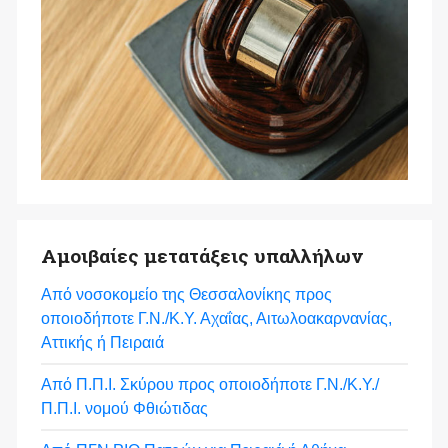
Αμοιβαίες μετατάξεις υπαλλήλων
Από νοσοκομείο της Θεσσαλονίκης προς
οποιοδήποτε Γ.Ν./Κ.Υ. Αχαΐας, Αιτωλοακαρνανίας,
Αττικής ή Πειραιά
Από Π.Π.Ι. Σκύρου προς οποιοδήποτε Γ.Ν./Κ.Υ./
Π.Π.Ι. νομού Φθιώτιδας