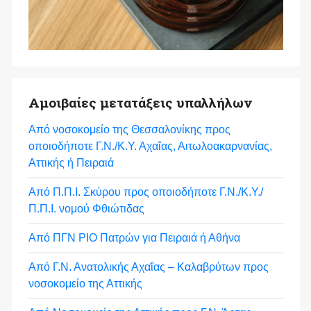
Αμοιβαίες μετατάξεις υπαλλήλων
Από νοσοκομείο της Θεσσαλονίκης προς
οποιοδήποτε Γ.Ν./Κ.Υ. Αχαΐας, Αιτωλοακαρνανίας,
Αττικής ή Πειραιά
Από Π.Π.Ι. Σκύρου προς οποιοδήποτε Γ.Ν./Κ.Υ./
Π.Π.Ι. νομού Φθιώτιδας
Από ΠΓΝ ΡΙΟ Πατρών για Πειραιά ή Αθήνα
Από Γ.Ν. Ανατολικής Αχαΐας – Καλαβρύτων προς
νοσοκομείο της Αττικής