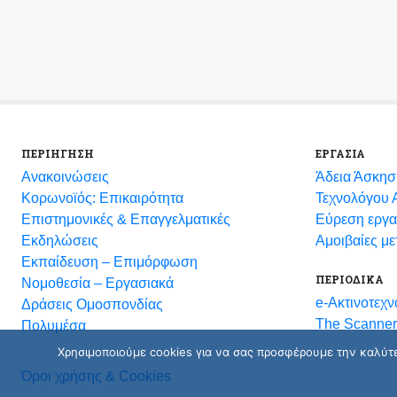
ΠΕΡΙΗΓΗΣΗ
ΕΡΓΑΣΙΑ
Ανακοινώσεις
Άδεια Άσκησ
Κορωνοϊός: Επικαιρότητα
Τεχνολόγου Α
Eπιστημονικές & Επαγγελματικές
Εύρεση εργα
Eκδηλώσεις
Αμοιβαίες μ
Εκπαίδευση – Επιμόρφωση
ΠΕΡΙΟΔΙΚΑ
Νομοθεσία – Εργασιακά
e-Ακτινοτεχν
Δράσεις Ομοσπονδίας
The Scanner
Πολυμέσα
Χρησιμοποιούμε cookies για να σας προσφέρουμε την καλύτερ
Όροι χρήσης & Cookies