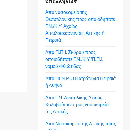
υπαλλήλων
Από νοσοκομείο της
Θεσσαλονίκης προς οποιοδήποτε
Γ.Ν./Κ.Υ. Αχαΐας,
Αιτωλοακαρνανίας, Αττικής ή
Πειραιά
Από Π.Π.Ι. Σκύρου προς
οποιοδήποτε Γ.Ν./Κ.Υ./Π.Π.Ι.
νομού Φθιώτιδας
Από ΠΓΝ ΡΙΟ Πατρών για Πειραιά
ή Αθήνα
Από Γ.Ν. Ανατολικής Αχαΐας –
Καλαβρύτων προς νοσοκομείο
της Αττικής
Από Νοσοκομείο της Αττικής προς