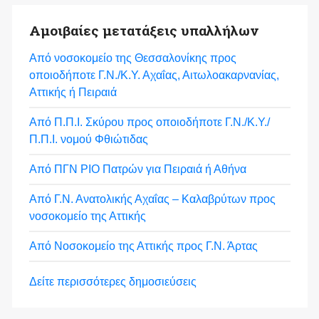
Αμοιβαίες μετατάξεις υπαλλήλων
Από νοσοκομείο της Θεσσαλονίκης προς
οποιοδήποτε Γ.Ν./Κ.Υ. Αχαΐας, Αιτωλοακαρνανίας,
Αττικής ή Πειραιά
Από Π.Π.Ι. Σκύρου προς οποιοδήποτε Γ.Ν./Κ.Υ./
Π.Π.Ι. νομού Φθιώτιδας
Από ΠΓΝ ΡΙΟ Πατρών για Πειραιά ή Αθήνα
Από Γ.Ν. Ανατολικής Αχαΐας – Καλαβρύτων προς
νοσοκομείο της Αττικής
Από Νοσοκομείο της Αττικής προς Γ.Ν. Άρτας
Δείτε περισσότερες δημοσιεύσεις