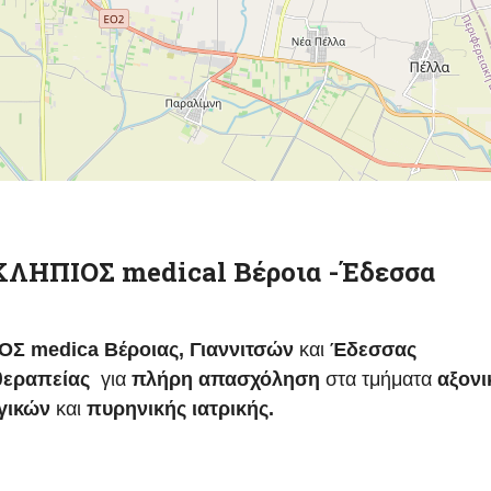
ΣΚΛΗΠΙΟΣ medical Βέροια -Έδεσσα
Σ medica Βέροιας, Γιαννιτσών
και
Έδεσσας
οθεραπείας
για
πλήρη απασχόληση
στα τμήματα
αξονι
γικών
και
πυρηνικής
ιατρικής
.