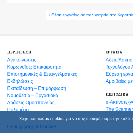
‹ Θέση εργασίας σε πολυιατρείο στο Κερατσί
ΠΕΡΙΗΓΗΣΗ
ΕΡΓΑΣΙΑ
Ανακοινώσεις
Άδεια Άσκησ
Κορωνοϊός: Επικαιρότητα
Τεχνολόγου Α
Eπιστημονικές & Επαγγελματικές
Εύρεση εργα
Eκδηλώσεις
Αμοιβαίες μ
Εκπαίδευση – Επιμόρφωση
ΠΕΡΙΟΔΙΚΑ
Νομοθεσία – Εργασιακά
e-Ακτινοτεχν
Δράσεις Ομοσπονδίας
The Scanner
Πολυμέσα
Χρησιμοποιούμε cookies για να σας προσφέρουμε την καλύτερ
Όροι χρήσης & Cookies