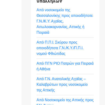
υπαλλήλων
Από νοσοκομείο της
Θεσσαλονίκης προς οποιοδήποτε
Γ.Ν./Κ.Υ. Αχαΐας,
Αιτωλοακαρνανίας, Αττικής ή
Πειραιά
Από Π.Π.Ι. Σκύρου προς
οποιοδήποτε Γ.Ν./Κ.Υ./Π.Π.Ι.
νομού Φθιώτιδας
Από ΠΓΝ ΡΙΟ Πατρών για Πειραιά
ή Αθήνα
Από Γ.Ν. Ανατολικής Αχαΐας –
Καλαβρύτων προς νοσοκομείο
της Αττικής
Από Νοσοκομείο της Αττικής προς