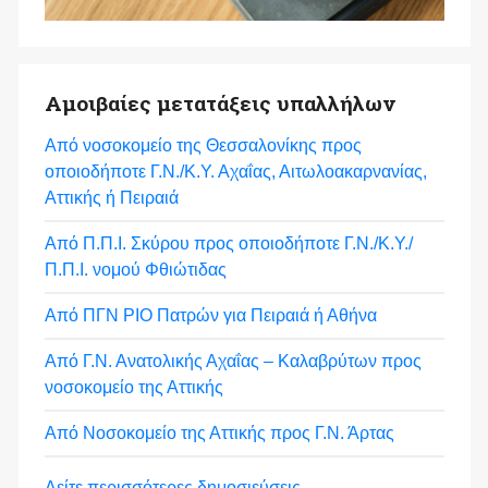
Αμοιβαίες μετατάξεις υπαλλήλων
Από νοσοκομείο της Θεσσαλονίκης προς
οποιοδήποτε Γ.Ν./Κ.Υ. Αχαΐας, Αιτωλοακαρνανίας,
Αττικής ή Πειραιά
Από Π.Π.Ι. Σκύρου προς οποιοδήποτε Γ.Ν./Κ.Υ./
Π.Π.Ι. νομού Φθιώτιδας
Από ΠΓΝ ΡΙΟ Πατρών για Πειραιά ή Αθήνα
Από Γ.Ν. Ανατολικής Αχαΐας – Καλαβρύτων προς
νοσοκομείο της Αττικής
Από Νοσοκομείο της Αττικής προς Γ.Ν. Άρτας
Δείτε περισσότερες δημοσιεύσεις