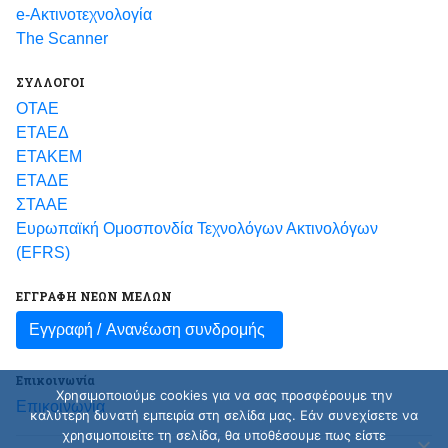
e-Ακτινοτεχνολογία
The Scanner
ΣΥΛΛΟΓΟΙ
ΟΤΑΕ
ΕΤΑΕΔ
ΕΤΑΚΕΜ
ΕΤΑΔΕ
ΣΤΑΑΕ
Ευρωπαϊκή Ομοσπονδία Τεχνολόγων Ακτινολόγων
(EFRS)
ΕΓΓΡΑΦΗ ΝΕΩΝ ΜΕΛΩΝ
Εγγραφή /
Ανανέωση συνδρομής
Επικοινωνία
Χρησιμοποιούμε cookies για να σας προσφέρουμε την
Επικοινωνία
καλύτερη δυνατή εμπειρία στη σελίδα μας. Εάν συνεχίσετε να
χρησιμοποιείτε τη σελίδα, θα υποθέσουμε πως είστε