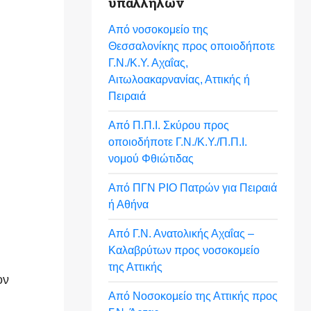
υπαλλήλων
Από νοσοκομείο της
Θεσσαλονίκης προς οποιοδήποτε
Γ.Ν./Κ.Υ. Αχαΐας,
Αιτωλοακαρνανίας, Αττικής ή
Πειραιά
Από Π.Π.Ι. Σκύρου προς
οποιοδήποτε Γ.Ν./Κ.Υ./Π.Π.Ι.
νομού Φθιώτιδας
Από ΠΓΝ ΡΙΟ Πατρών για Πειραιά
ή Αθήνα
Από Γ.Ν. Ανατολικής Αχαΐας –
Καλαβρύτων προς νοσοκομείο
της Αττικής
ον
Από Νοσοκομείο της Αττικής προς