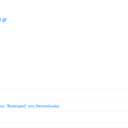
.gr
λου “Βιοϊατρική” στη Θεσσαλονίκη