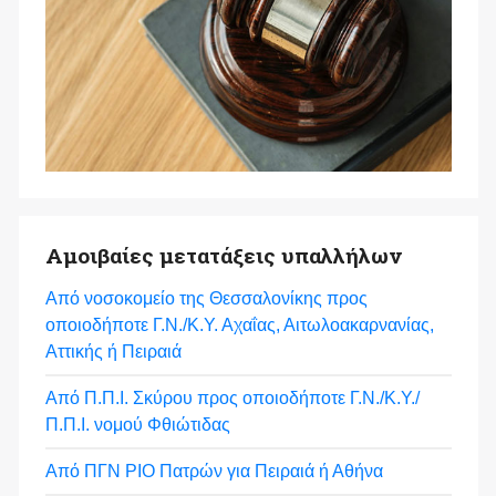
Αμοιβαίες μετατάξεις υπαλλήλων
Από νοσοκομείο της Θεσσαλονίκης προς
οποιοδήποτε Γ.Ν./Κ.Υ. Αχαΐας, Αιτωλοακαρνανίας,
Αττικής ή Πειραιά
Από Π.Π.Ι. Σκύρου προς οποιοδήποτε Γ.Ν./Κ.Υ./
Π.Π.Ι. νομού Φθιώτιδας
Από ΠΓΝ ΡΙΟ Πατρών για Πειραιά ή Αθήνα