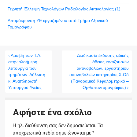
Τεχνητή Έλλειψη Τεχνολόγων Ραδιολογίας Ακτινολογίας (1)
Απομάκρυνση ΥΕ εργαζομένου από Τμήμα Αξονικού
Τομογράφου
‹ Αμοιβή των Τ.Α.
Διαδικασία έκδοσης ειδικής
στην ολοήμερη
άδειας ιοντιζουσών
λειτουργία των
ακτινοβολιών, εργαστηρίου
τμημάτων: Δήλωση
ακτινοβολιών κατηγορίας Χ-Οδ
κ. Αναπληρωτή
(Πανοραμικό Κεφαλομετρικό –
Υπουργού Υγείας
Ορθοπαντομογράφος) ›
Αφήστε ένα σχόλιο
Η ηλ. διεύθυνση σας δεν δημοσιεύεται.
Τα
υποχρεωτικά πεδία σημειώνονται με
*