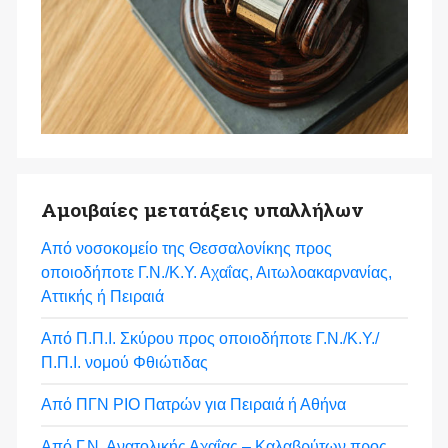
Αμοιβαίες μετατάξεις υπαλλήλων
Από νοσοκομείο της Θεσσαλονίκης προς
οποιοδήποτε Γ.Ν./Κ.Υ. Αχαΐας, Αιτωλοακαρνανίας,
Αττικής ή Πειραιά
Από Π.Π.Ι. Σκύρου προς οποιοδήποτε Γ.Ν./Κ.Υ./
Π.Π.Ι. νομού Φθιώτιδας
Από ΠΓΝ ΡΙΟ Πατρών για Πειραιά ή Αθήνα
Από Γ.Ν. Ανατολικής Αχαΐας – Καλαβρύτων προς