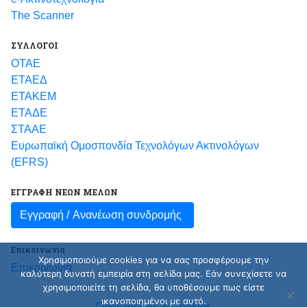
The Scanner
ΣΥΛΛΟΓΟΙ
ΟΤΑΕ
ΕΤΑΕΔ
ΕΤΑΚΕΜ
ΕΤΑΔΕ
ΣΤΑΑΕ
Ευρωπαϊκή Ομοσπονδία Τεχνολόγων Ακτινολόγων
(EFRS)
ΕΓΓΡΑΦΗ ΝΕΩΝ ΜΕΛΩΝ
Εγγραφή /
Ανανέωση συνδρομής
Επικοινωνία
Χρησιμοποιούμε cookies για να σας προσφέρουμε την
Επικοινωνία
καλύτερη δυνατή εμπειρία στη σελίδα μας. Εάν συνεχίσετε να
χρησιμοποιείτε τη σελίδα, θα υποθέσουμε πως είστε
ικανοποιημένοι με αυτό.
Όροι χρήσης & Cookies