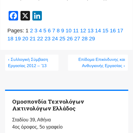
Facebook
X
LinkedIn
Pages:
1
2
3
4
5
6
7
8
9
10
11
12
13
14
15
16
17
18
19
20
21
22
23
24
25
26
27
28
29
‹ Συλλογική Σύμβαση
Επίδομα Επικίνδυνης και
Εργασίας 2012 – ’13
Ανθυγιεινής Εργασίας ›
Ομοσπονδία Τεχνολόγων
Ακτινολόγων Ελλάδος
Σταδίου 39, Αθήνα
4ος όροφος, 5ο γραφείο