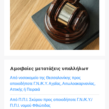
Αμοιβαίες μετατάξεις υπαλλήλων
Από νοσοκομείο της Θεσσαλονίκης προς
οποιοδήποτε Γ.Ν./Κ.Υ. Αχαΐας, Αιτωλοακαρνανίας,
Αττικής ή Πειραιά
Από Π.Π.Ι. Σκύρου προς οποιοδήποτε Γ.Ν./Κ.Υ./
Π.Π.Ι. νομού Φθιώτιδας