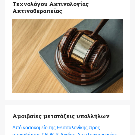
Τεχνολόγου Ακτινολογίας
Ακτινοθεραπείας
Αμοιβαίες μετατάξεις υπαλλήλων
Από νοσοκομείο της Θεσσαλονίκης προς
οποιοδήποτε Γ.Ν./Κ.Υ. Αχαΐας, Αιτωλοακαρνανίας,