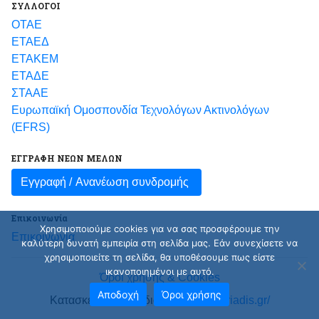
ΣΥΛΛΟΓΟΙ
ΟΤΑΕ
ΕΤΑΕΔ
ΕΤΑΚΕΜ
ΕΤΑΔΕ
ΣΤΑΑΕ
Ευρωπαϊκή Ομοσπονδία Τεχνολόγων Ακτινολόγων
(EFRS)
ΕΓΓΡΑΦΗ ΝΕΩΝ ΜΕΛΩΝ
Εγγραφή /
Ανανέωση συνδρομής
Επικοινωνία
Χρησιμοποιούμε cookies για να σας προσφέρουμε την
Επικοινωνία
καλύτερη δυνατή εμπειρία στη σελίδα μας. Εάν συνεχίσετε να
χρησιμοποιείτε τη σελίδα, θα υποθέσουμε πως είστε
ικανοποιημένοι με αυτό.
Όροι χρήσης & Cookies
Αποδοχή
Όροι χρήσης
Κατασκευή και σχεδιασμός
nicksotiriadis.gr/