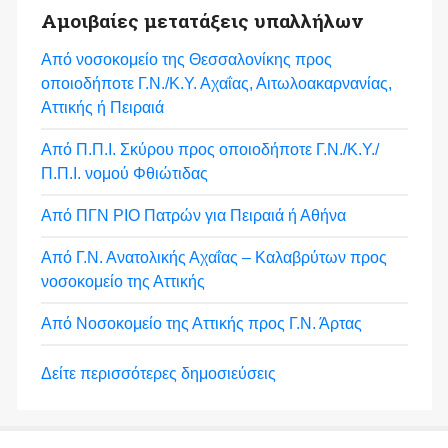
Αμοιβαίες μετατάξεις υπαλλήλων
Από νοσοκομείο της Θεσσαλονίκης προς
οποιοδήποτε Γ.Ν./Κ.Υ. Αχαΐας, Αιτωλοακαρνανίας,
Αττικής ή Πειραιά
Από Π.Π.Ι. Σκύρου προς οποιοδήποτε Γ.Ν./Κ.Υ./
Π.Π.Ι. νομού Φθιώτιδας
Από ΠΓΝ ΡΙΟ Πατρών για Πειραιά ή Αθήνα
Από Γ.Ν. Ανατολικής Αχαΐας – Καλαβρύτων προς
νοσοκομείο της Αττικής
Από Νοσοκομείο της Αττικής προς Γ.Ν. Άρτας
Δείτε περισσότερες δημοσιεύσεις