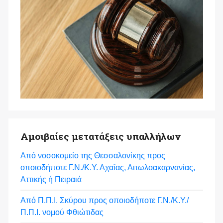
Αμοιβαίες μετατάξεις υπαλλήλων
Από νοσοκομείο της Θεσσαλονίκης προς
οποιοδήποτε Γ.Ν./Κ.Υ. Αχαΐας, Αιτωλοακαρνανίας,
Αττικής ή Πειραιά
Από Π.Π.Ι. Σκύρου προς οποιοδήποτε Γ.Ν./Κ.Υ./
Π.Π.Ι. νομού Φθιώτιδας