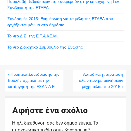
Παραλαβή βεβαιώσεων που εκκρεμούν στην επερχόμενη Γεν.
Συνέλευση της ΕΤΑΕΔ
Συνδρομές 2015: Ενημέρωση για τα μέλη της ΕΤΑΕΔ που
εργάζονται μόνιμα στο Δημόσιο
Το νέο Δ.Σ. της Ε.Τ.Α.ΚΕ.Μ.
Το νέο Διοικητικό Συμβούλιο της Ένωσης
‹ Πρακτικά Συνεδρίασης της
Αυτοδίκαιη παράταση
Βουλής σχετικά με την
όλων των μετακινήσεων
κατάργηση της ΕΣΑΝ Α.Ε.
μέχρι τέλος του 2015 ›
Αφήστε ένα σχόλιο
Η ηλ. διεύθυνση σας δεν δημοσιεύεται.
Τα
υποχρεωτικά πεδία σημειώνονται με
*