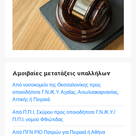
Αμοιβαίες μετατάξεις υπαλλήλων
Από νοσοκομείο της Θεσσαλονίκης προς
οποιοδήποτε Γ.Ν./Κ.Υ. Αχαΐας, Αιτωλοακαρνανίας,
Αττικής ή Πειραιά
Από Π.Π.Ι. Σκύρου προς οποιοδήποτε Γ.Ν./Κ.Υ./
Π.Π.Ι. νομού Φθιώτιδας
Από ΠΓΝ ΡΙΟ Πατρών για Πειραιά ή Αθήνα