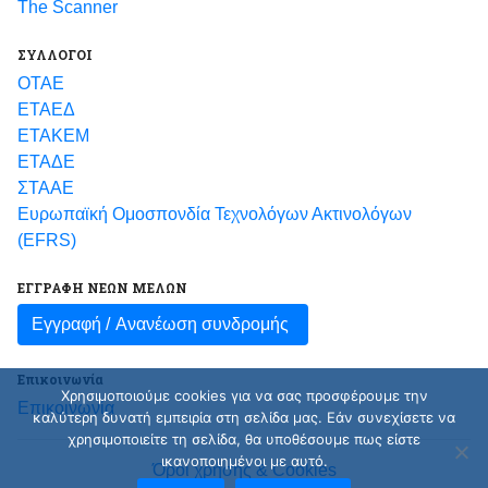
The Scanner
ΣΥΛΛΟΓΟΙ
ΟΤΑΕ
ΕΤΑΕΔ
ΕΤΑΚΕΜ
ΕΤΑΔΕ
ΣΤΑΑΕ
Ευρωπαϊκή Ομοσπονδία Τεχνολόγων Ακτινολόγων
(EFRS)
ΕΓΓΡΑΦΗ ΝΕΩΝ ΜΕΛΩΝ
Εγγραφή /
Ανανέωση συνδρομής
Επικοινωνία
Χρησιμοποιούμε cookies για να σας προσφέρουμε την
Επικοινωνία
καλύτερη δυνατή εμπειρία στη σελίδα μας. Εάν συνεχίσετε να
χρησιμοποιείτε τη σελίδα, θα υποθέσουμε πως είστε
ικανοποιημένοι με αυτό.
Όροι χρήσης & Cookies