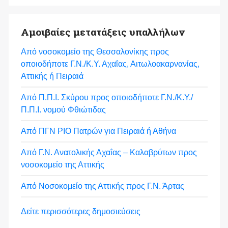
Αμοιβαίες μετατάξεις υπαλλήλων
Από νοσοκομείο της Θεσσαλονίκης προς
οποιοδήποτε Γ.Ν./Κ.Υ. Αχαΐας, Αιτωλοακαρνανίας,
Αττικής ή Πειραιά
Από Π.Π.Ι. Σκύρου προς οποιοδήποτε Γ.Ν./Κ.Υ./
Π.Π.Ι. νομού Φθιώτιδας
Από ΠΓΝ ΡΙΟ Πατρών για Πειραιά ή Αθήνα
Από Γ.Ν. Ανατολικής Αχαΐας – Καλαβρύτων προς
νοσοκομείο της Αττικής
Από Νοσοκομείο της Αττικής προς Γ.Ν. Άρτας
Δείτε περισσότερες δημοσιεύσεις