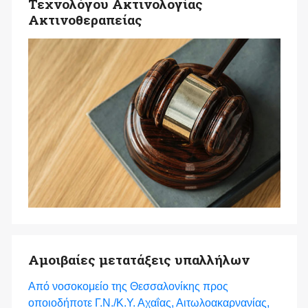
Τεχνολόγου Ακτινολογίας
Ακτινοθεραπείας
Αμοιβαίες μετατάξεις υπαλλήλων
Από νοσοκομείο της Θεσσαλονίκης προς
οποιοδήποτε Γ.Ν./Κ.Υ. Αχαΐας, Αιτωλοακαρνανίας,