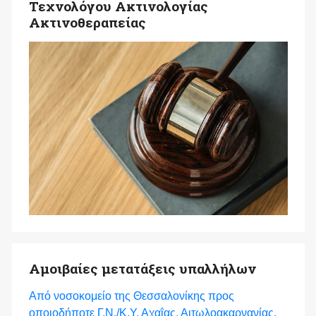
Τεχνολόγου Ακτινολογίας
Ακτινοθεραπείας
Αμοιβαίες μετατάξεις υπαλλήλων
Από νοσοκομείο της Θεσσαλονίκης προς
οποιοδήποτε Γ.Ν./Κ.Υ. Αχαΐας, Αιτωλοακαρνανίας,