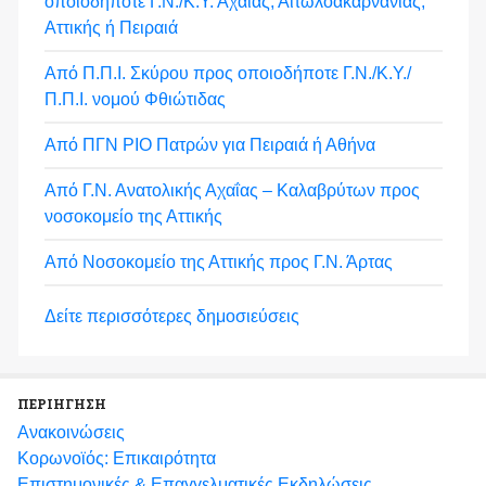
οποιοδήποτε Γ.Ν./Κ.Υ. Αχαΐας, Αιτωλοακαρνανίας,
Αττικής ή Πειραιά
Από Π.Π.Ι. Σκύρου προς οποιοδήποτε Γ.Ν./Κ.Υ./
Π.Π.Ι. νομού Φθιώτιδας
Από ΠΓΝ ΡΙΟ Πατρών για Πειραιά ή Αθήνα
Από Γ.Ν. Ανατολικής Αχαΐας – Καλαβρύτων προς
νοσοκομείο της Αττικής
Από Νοσοκομείο της Αττικής προς Γ.Ν. Άρτας
Δείτε περισσότερες δημοσιεύσεις
ΠΕΡΙΗΓΗΣΗ
Ανακοινώσεις
Κορωνοϊός: Επικαιρότητα
Eπιστημονικές & Επαγγελματικές Eκδηλώσεις