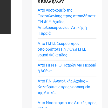
υπαλλήλων
Από νοσοκομείο της
Θεσσαλονίκης προς οποιοδήποτε
Γ.Ν./Κ.Υ. Αχαΐας,
Αιτωλοακαρνανίας, Αττικής ή
Πειραιά
Από Π.Π.Ι. Σκύρου προς
οποιοδήποτε Γ.Ν./Κ.Υ./Π.Π.Ι.
νομού Φθιώτιδας
Από ΠΓΝ ΡΙΟ Πατρών για Πειραιά
ή Αθήνα
Από Γ.Ν. Ανατολικής Αχαΐας –
Καλαβρύτων προς νοσοκομείο
της Αττικής
Από Νοσοκομείο της Αττικής προς