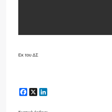
Εκ του ΔΣ
Facebook
X
LinkedIn