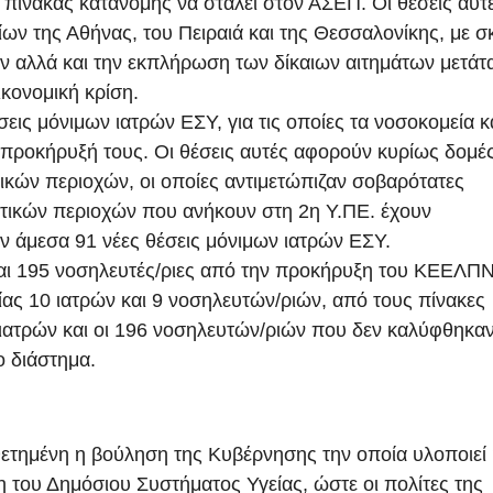
 πίνακας κατανομής να σταλεί στον ΑΣΕΠ. Οι θέσεις αυτ
ων της Αθήνας, του Πειραιά και της Θεσσαλονίκης, με 
ν αλλά και την εκπλήρωση των δίκαιων αιτημάτων μετάτ
κονομική κρίση.
εις μόνιμων ιατρών ΕΣΥ, για τις οποίες τα νοσοκομεία κ
 προκήρυξή τους. Οι θέσεις αυτές αφορούν κυρίως δομές
ικών περιοχών, οι οποίες αντιμετώπιζαν σοβαρότατες
ωτικών περιοχών που ανήκουν στη 2η Υ.ΠΕ. έχουν
ν άμεσα 91 νέες θέσεις μόνιμων ιατρών ΕΣΥ.
και 195 νοσηλευτές/ριες από την προκήρυξη του ΚΕΕΛΠ
ας 10 ιατρών και 9 νοσηλευτών/ριών, από τους πίνακες
 ιατρών και οι 196 νοσηλευτών/ριών που δεν καλύφθηκα
 διάστημα.
θετημένη η βούληση της Κυβέρνησης την οποία υλοποιεί
η του Δημόσιου Συστήματος Υγείας, ώστε οι πολίτες της