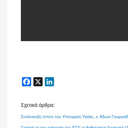
Facebook
X
LinkedIn
Σχετικά άρθρα:
Συνέντευξη τύπου του Υπουργού Υγείας, κ. Άδωνι Γεωργιάδ
Σχετικά με την ενίσχυση του ΕΣΥ με Ανθρώπινο Δυναμικό (