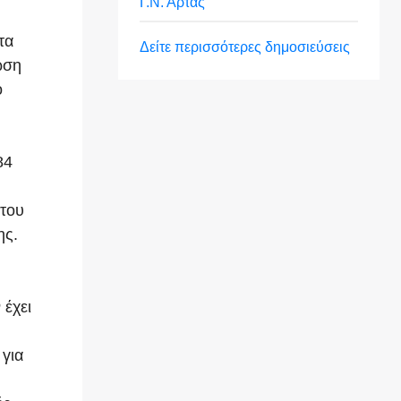
Γ.Ν. Άρτας
τα
Δείτε περισσότερες δημοσιεύσεις
ωση
ο
84
 του
ης.
 έχει
 για