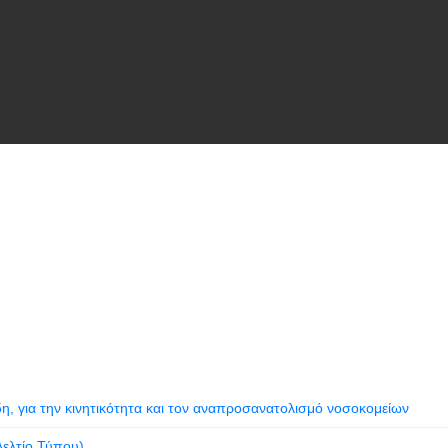
η, για την κινητικότητα και τον αναπροσανατολισμό νοσοκομείων
Δελτίο Τύπου)