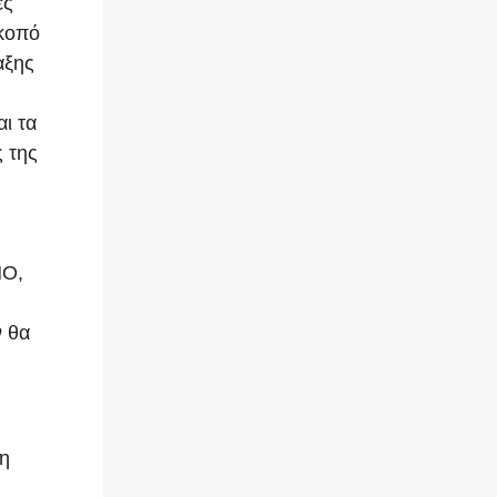
ές
σκοπό
αξης
αι τα
 της
ΝΟ,
ν θα
 η