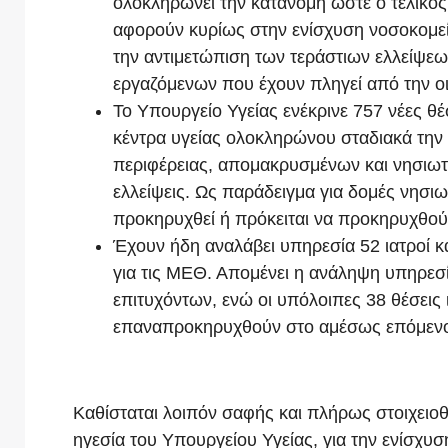
ολοκληρώνει την κατανομή ώστε ο τελικός
αφορούν κυρίως στην ενίσχυση νοσοκομεί
την αντιμετώπιση των τεράστιων ελλείψεω
εργαζόμενων που έχουν πληγεί από την οι
Το Υπουργείο Υγείας ενέκρινε 757 νέες θέσ
κέντρα υγείας ολοκληρώνου σταδιακά την
περιφέρειας, απομακρυσμένων και νησιωτ
ελλείψεις. Ως παράδειγμα για δομές νησι
προκηρυχθεί ή πρόκειται να προκηρυχθού
Έχουν ήδη αναλάβει υπηρεσία 52 ιατροί 
για τις ΜΕΘ. Απομένει η ανάληψη υπηρεσί
επιτυχόντων, ενώ οι υπόλοιπες 38 θέσεις
επαναπροκηρυχθούν στο αμέσως επόμενο
Καθίσταται λοιπόν σαφής και πλήρως στοιχειο
ηγεσία του Υπουργείου Υγείας, για την ενίσχυσ