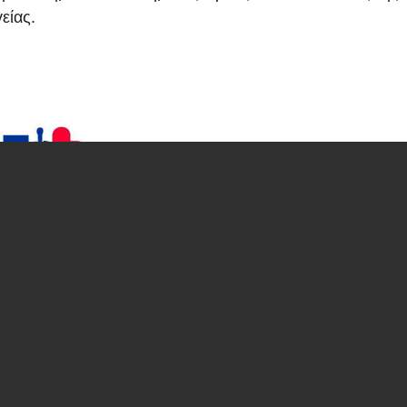
είας.