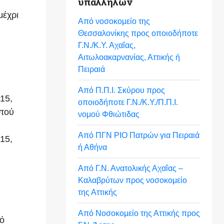
υπαλλήλων
μέχρι
Από νοσοκομείο της
Θεσσαλονίκης προς οποιοδήποτε
Γ.Ν./Κ.Υ. Αχαΐας,
Αιτωλοακαρνανίας, Αττικής ή
Πειραιά
Από Π.Π.Ι. Σκύρου προς
15,
οποιοδήποτε Γ.Ν./Κ.Υ./Π.Π.Ι.
ιπού
νομού Φθιώτιδας
Από ΠΓΝ ΡΙΟ Πατρών για Πειραιά
15,
ή Αθήνα
Από Γ.Ν. Ανατολικής Αχαΐας –
Καλαβρύτων προς νοσοκομείο
της Αττικής
Από Νοσοκομείο της Αττικής προς
πό