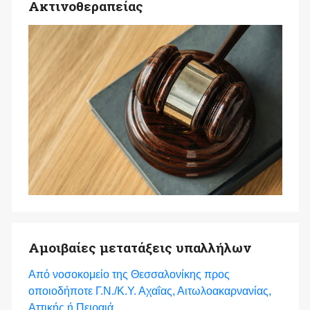
Ακτινοθεραπείας
Αμοιβαίες μετατάξεις υπαλλήλων
Από νοσοκομείο της Θεσσαλονίκης προς
οποιοδήποτε Γ.Ν./Κ.Υ. Αχαΐας, Αιτωλοακαρνανίας,
Αττικής ή Πειραιά