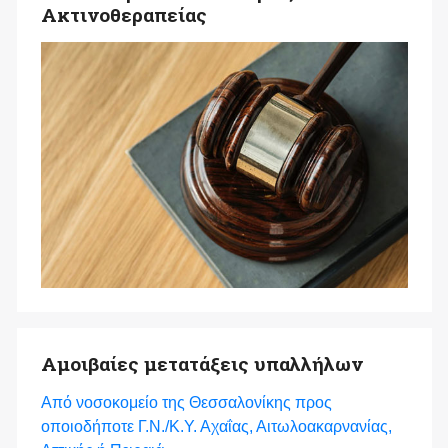
Ακτινοθεραπείας
Αμοιβαίες μετατάξεις υπαλλήλων
Από νοσοκομείο της Θεσσαλονίκης προς
οποιοδήποτε Γ.Ν./Κ.Υ. Αχαΐας, Αιτωλοακαρνανίας,