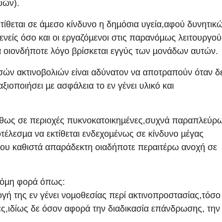
υών).
ίθεται σε άµεσο κίνδυνο η δηµόσια υγεία,αφού δυνητικ
θενείς όσο και οι εργαζόµενοι στις παρανόµως λειτουργο
α οιονδήποτε λόγο βρίσκεται εγγύς των µονάδων αυτών.
υσών ακτινοβολιών είναι αδύνατον να αποτραπούν όταν δ
ξιοποιήσει µε ασφάλεια το εν γένει υλικό και
νήθως σε περιοχές πυκνοκατοικηµένες,συχνά παραπλεύρ
έλεσµα να εκτίθεται ενδεχοµένως σε κίνδυνο µέγας
που καθιστά απαράδεκτη οιαδήποτε περαιτέρω ανοχή σε
ακόµη φορά όπως:
ογή της εν γένει νοµοθεσίας περί ακτινοπροστασίας,τόσο
δες,ιδίως δε όσον αφορά την διαδικασία επάνδρωσης, την