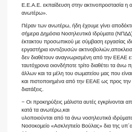
Ε.Ε.Α.Ε. εκπαίδευση στην ακτινοπροστασία η ο
ανωτέρω».
Πέραν των ανωτέρω, ήδη έχουµε γίνει αποδέκτε
σήµερα ∆ηµόσια Νοσηλευτικά Ιδρύµατα (ΝΠ∆∆
έκτακτου προσωπικού µε σύµβαση εργασίας ιδι
εργαστήρια ιοντιζουσών ακτινοβολιών,αποκλει
δεν διαθέτουν αναγνωρισµένη από την ΕΕΑΕ επ
ταυτόχρονα οιονδήποτε τρίτο διαθέτει τα άνω
άλλων και τα µέλη του σωµατείου µας που είν
και πιστοποιηµένα από την ΕΕΑΕ ως προς την 
διατάξεις.
− Οι προκηρύξεις µάλιστα αυτές εγκρίνονται 
κατά τα ανωτέρω,και
υλοποιούνται από τα άνω νοσηλευτικά ιδρύµατα
Νοσοκοµείο «Ασκληπιείο Βούλας» δια της υπ΄α