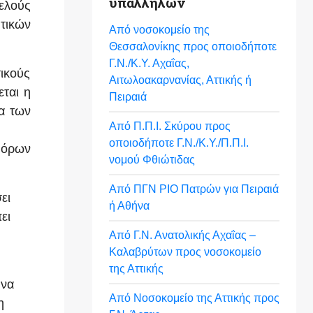
υπαλλήλων
ελούς
υτικών
Από νοσοκομείο της
Θεσσαλονίκης προς οποιοδήποτε
Γ.Ν./Κ.Υ. Αχαΐας,
ικούς
Αιτωλοακαρνανίας, Αττικής ή
εται η
Πειραιά
τα των
Από Π.Π.Ι. Σκύρου προς
οποιοδήποτε Γ.Ν./Κ.Υ./Π.Π.Ι.
φόρων
νομού Φθιώτιδας
Από ΠΓΝ ΡΙΟ Πατρών για Πειραιά
ει
ή Αθήνα
ει
Από Γ.Ν. Ανατολικής Αχαΐας –
Καλαβρύτων προς νοσοκομείο
της Αττικής
 να
Από Νοσοκομείο της Αττικής προς
η