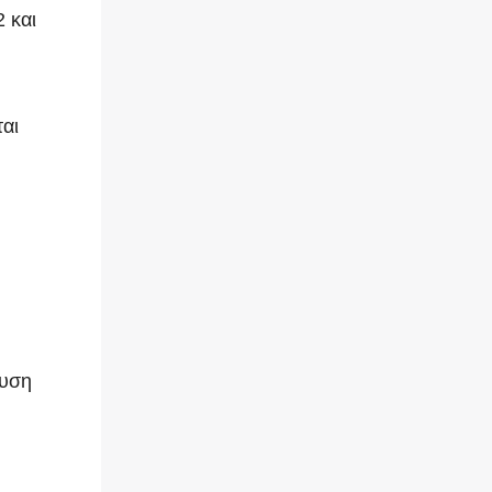
 και
αι
ευση