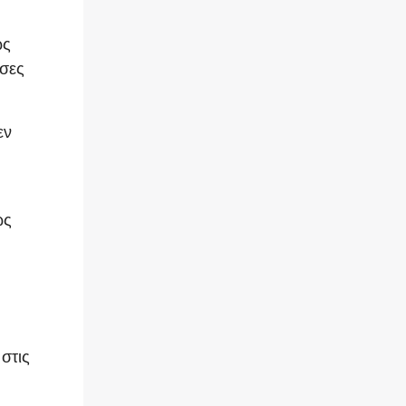
ώς
ύσες
εν
ως
 στις