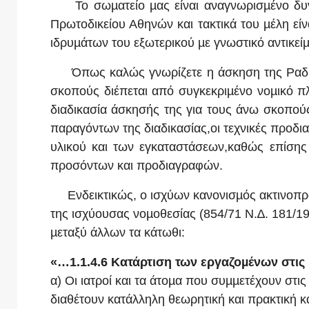
Το σωµατείο µας είναι αναγνωρισµένο δυν
Πρωτοδικείου Αθηνών και τακτικά του µέλη εί
ιδρυµάτων του εξωτερικού µε γνωστικό αντικείµ
Όπως καλώς γνωρίζετε η άσκηση της Ραδιολο
σκοπούς διέπεται από συγκεκριµένο νοµικό πλ
διαδικασία άσκησής της για τους άνω σκοπούς
παραγόντων της διαδικασίας,οι τεχνικές προδι
υλικού και των εγκαταστάσεων,καθώς επίσης
προσόντων και προδιαγραφών.
Ενδεικτικώς, ο ισχύων κανονισµός ακτινοπρο
της ισχύουσας νοµοθεσίας (854/71 Ν.∆. 181/1
µεταξύ άλλων τα κάτωθι:
«…1.1.4.6 Κατάρτιση των εργαζοµένων στις 
α) Οι ιατροί και τα άτοµα που συµµετέχουν στις
διαθέτουν κατάλληλη θεωρητική και πρακτική κα