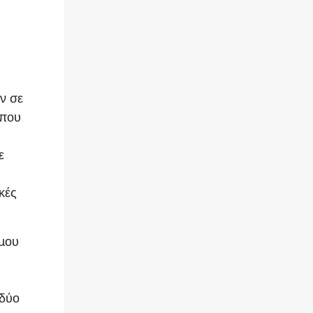
ν σε
 που
ε
κές
όµου
 δύο