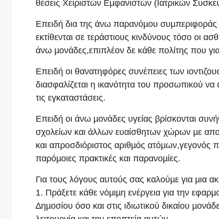
θέσεις Χειριστών Εµφανιστών (Ιατρικών Συσκε
Επειδή δια της άνω παρανόµου συµπεριφοράς τ
εκτίθενται σε τεράστιους κινδύνους τόσο οι ασ
άνω µονάδες,επιπλέον δε κάθε πολίτης που γι
Επειδή οι θανατηφόρες συνέπειες των ιοντιζο
διασφαλίζεται η ικανότητα του προσωπικού να α
τις εγκαταστάσεις.
Επειδή οι άνω µονάδες υγείας βρίσκονται συ
σχολείων και άλλων ευαίσθητων χώρων µε αποτ
και απροσδιόριστος αριθµός ατόµων,γεγονός 
παρόµοιες πρακτικές και παρανοµίες.
Για τους λόγους αυτούς σας καλούµε για µια 
1. Πράξετε κάθε νόµιµη ενέργεια για την εφαρµ
∆ηµοσίου όσο και στις ιδιωτικού δικαίου µονά