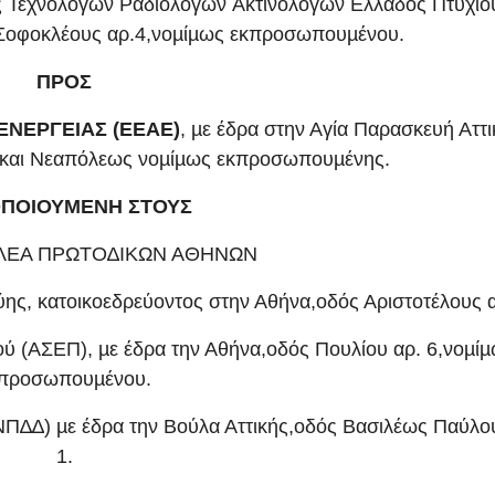
 Τεχνολόγων Ραδιολόγων Ακτινολόγων Ελλάδος Πτυχι
ς Σοφοκλέους αρ.4,νοµίµως εκπροσωπουµένου.
ΠΡΟΣ
ΕΝΕΡΓΕΙΑΣ (ΕΕΑΕ)
, µε έδρα στην Αγία Παρασκευή Αττ
 και Νεαπόλεως νοµίµως εκπροσωπουµένης.
ΟΠΟΙΟΥΜΕΝΗ ΣΤΟΥΣ
ΓΕΛΕΑ ΠΡΩΤΟ∆ΙΚΩΝ ΑΘΗΝΩΝ
ύης, κατοικοεδρεύοντος στην Αθήνα,οδός Αριστοτέλους 
ύ (ΑΣΕΠ), µε έδρα την Αθήνα,οδός Πουλίου αρ. 6,νοµί
προσωπουµένου.
ΝΠ∆∆) µε έδρα την Βούλα Αττικής,οδός Βασιλέως Παύλο
1.