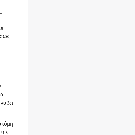
ο
αι
αίως
ε
κά
 λάβει
ακόµη
 την