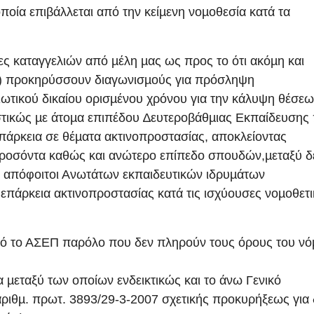
ποία επιβάλλεται από την κείµενη νοµοθεσία κατά τα
ς καταγγελιών από µέλη µας ως προς το ότι ακόµη και
) προκηρύσσουν διαγωνισµούς για πρόσληψη
ωτικού δικαίου ορισµένου χρόνου για την κάλυψη θέσεω
στικώς µε άτοµα επιπέδου ∆ευτεροβάθµιας Εκπαίδευσης
άρκεια σε θέµατα ακτινοπροστασίας, αποκλείοντας
 προσόντα καθώς και ανώτερο επίπεδο σπουδών,µεταξύ δ
αι απόφοιτοι Ανωτάτων εκπαιδευτικών ιδρυµάτων
επάρκεια ακτινοπροστασίας κατά τις ισχύουσες νοµοθετι
από το ΑΣΕΠ παρόλο που δεν πληρούν τους όρους του ν
 µεταξύ των οποίων ενδεικτικώς και το άνω Γενικό
ριθµ. πρωτ. 3893/29-3-2007 σχετικής προκυρήξεως για