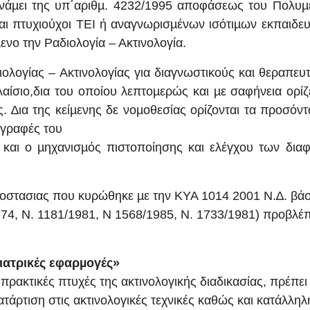
άµει της υπ΄αριθµ. 4232/1995 αποφάσεως του Πολυµ
ναι πτυχιούχοι ΤΕΙ ή αναγνωρισµένων ισότιµων εκπαιδε
ενο την Ραδιολογία – Ακτινολογία.
γίας – Ακτινολογίας για διαγνωστικούς και θεραπευτ
αίσιο,δια του οποίου λεπτοµερώς και µε σαφήνεια ορίζ
. ∆ια της κείµενης δε νοµοθεσίας ορίζονται τα προσόν
αγραφές του
 και ο µηχανισµός πιστοποίησης και ελέγχου των δια
στασιας που κυρώθηκε µε την ΚΥΑ 1014 2001 Ν.∆. βάσ
974, Ν. 1181/1981, Ν 1568/1985, Ν. 1733/1981) προβλέπ
ιατρικές εφαρµογές»
 πρακτικές πτυχές της ακτινολογικής διαδικασίας, πρέπει
τάρτιση στις ακτινολογικές τεχνικές καθώς και κατάλληλ