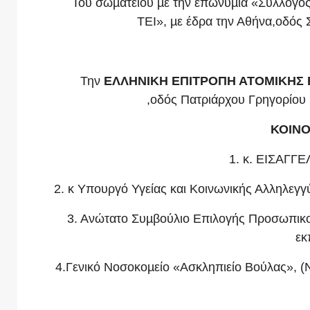
Του σωµατείου µε την επωνυµία «Σύλλογος
ΤΕΙ», µε έδρα την Αθήνα,οδό
Την
ΕΛΛΗΝΙΚΗ ΕΠΙΤΡΟΠΗ ΑΤΟΜΙΚΗΣ 
,οδός Πατριάρχου Γρηγορίου
ΚΟΙΝ
1. κ. ΕΙΣΑΓ
2. κ Υπουργό Υγείας και Κοινωνικής Αλληλεγγ
3. Ανώτατο Συµβούλιο Επιλογής Προσωπικο
εκ
4.Γενικό Νοσοκοµείο «Ασκληπιείο Βούλας», (