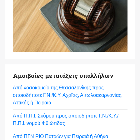
Αμοιβαίες μετατάξεις υπαλλήλων
Από νοσοκομείο της Θεσσαλονίκης προς
οποιοδήποτε Γ.Ν./Κ.Υ. Αχαΐας, Αιτωλοακαρνανίας,
Αττικής ή Πειραιά
Από Π.Π.Ι. Σκύρου προς οποιοδήποτε Γ.Ν./Κ.Υ./
Π.Π.Ι. νομού Φθιώτιδας
Από ΠΓΝ ΡΙΟ Πατρών για Πειραιά ή Αθήνα