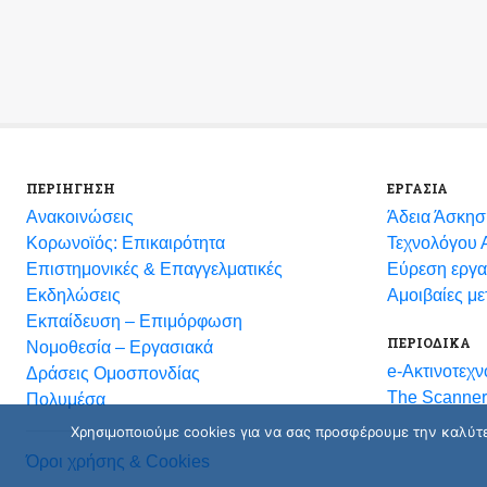
ΠΕΡΙΗΓΗΣΗ
ΕΡΓΑΣΙΑ
Ανακοινώσεις
Άδεια Άσκησ
Κορωνοϊός: Επικαιρότητα
Τεχνολόγου Α
Eπιστημονικές & Επαγγελματικές
Εύρεση εργα
Eκδηλώσεις
Αμοιβαίες μ
Εκπαίδευση – Επιμόρφωση
ΠΕΡΙΟΔΙΚΑ
Νομοθεσία – Εργασιακά
e-Ακτινοτεχν
Δράσεις Ομοσπονδίας
The Scanner
Πολυμέσα
Χρησιμοποιούμε cookies για να σας προσφέρουμε την καλύτερ
Όροι χρήσης & Cookies