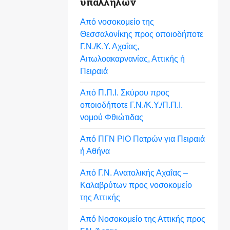
υπαλλήλων
Από νοσοκομείο της
Θεσσαλονίκης προς οποιοδήποτε
Γ.Ν./Κ.Υ. Αχαΐας,
Αιτωλοακαρνανίας, Αττικής ή
Πειραιά
Από Π.Π.Ι. Σκύρου προς
οποιοδήποτε Γ.Ν./Κ.Υ./Π.Π.Ι.
νομού Φθιώτιδας
Από ΠΓΝ ΡΙΟ Πατρών για Πειραιά
ή Αθήνα
Από Γ.Ν. Ανατολικής Αχαΐας –
Καλαβρύτων προς νοσοκομείο
της Αττικής
Από Νοσοκομείο της Αττικής προς