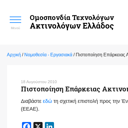
Ομοσπονδία Τεχνολόγων
Ακτινολόγων Ελλάδος
Μενού
Αρχική
/
Νομοθεσία - Εργασιακά
/
Πιστοποίηση Επάρκειας 
18 Αυγούστου 2010
Πιστοποίηση Επάρκειας Ακτιν
Διαβάστε
εδώ
τη σχετική επιστολή προς την Έ
(ΕΕΑΕ).
Facebook
X
LinkedIn