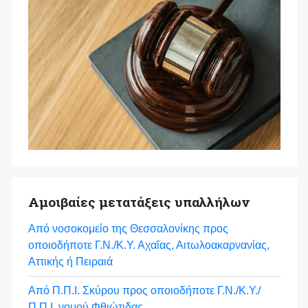
Αμοιβαίες μετατάξεις υπαλλήλων
Από νοσοκομείο της Θεσσαλονίκης προς
οποιοδήποτε Γ.Ν./Κ.Υ. Αχαΐας, Αιτωλοακαρνανίας,
Αττικής ή Πειραιά
Από Π.Π.Ι. Σκύρου προς οποιοδήποτε Γ.Ν./Κ.Υ./
Π.Π.Ι. νομού Φθιώτιδας