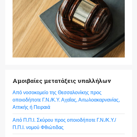
Αμοιβαίες μετατάξεις υπαλλήλων
Από νοσοκομείο της Θεσσαλονίκης προς
οποιοδήποτε Γ.Ν./Κ.Υ. Αχαΐας, Αιτωλοακαρνανίας,
Αττικής ή Πειραιά
Από Π.Π.Ι. Σκύρου προς οποιοδήποτε Γ.Ν./Κ.Υ./
Π.Π.Ι. νομού Φθιώτιδας