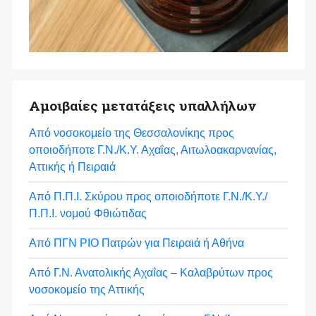
Αμοιβαίες μετατάξεις υπαλλήλων
Από νοσοκομείο της Θεσσαλονίκης προς
οποιοδήποτε Γ.Ν./Κ.Υ. Αχαΐας, Αιτωλοακαρνανίας,
Αττικής ή Πειραιά
Από Π.Π.Ι. Σκύρου προς οποιοδήποτε Γ.Ν./Κ.Υ./
Π.Π.Ι. νομού Φθιώτιδας
Από ΠΓΝ ΡΙΟ Πατρών για Πειραιά ή Αθήνα
Από Γ.Ν. Ανατολικής Αχαΐας – Καλαβρύτων προς
νοσοκομείο της Αττικής