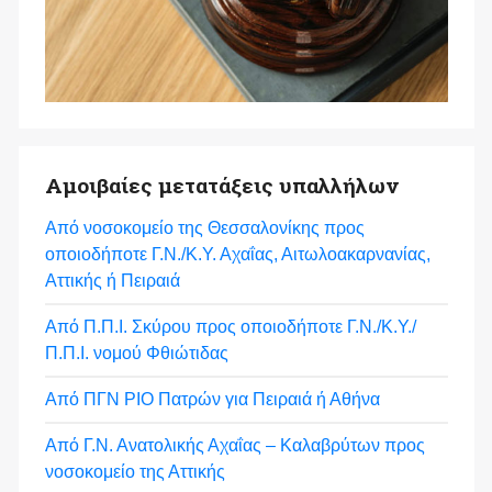
Αμοιβαίες μετατάξεις υπαλλήλων
Από νοσοκομείο της Θεσσαλονίκης προς
οποιοδήποτε Γ.Ν./Κ.Υ. Αχαΐας, Αιτωλοακαρνανίας,
Αττικής ή Πειραιά
Από Π.Π.Ι. Σκύρου προς οποιοδήποτε Γ.Ν./Κ.Υ./
Π.Π.Ι. νομού Φθιώτιδας
Από ΠΓΝ ΡΙΟ Πατρών για Πειραιά ή Αθήνα
Από Γ.Ν. Ανατολικής Αχαΐας – Καλαβρύτων προς
νοσοκομείο της Αττικής